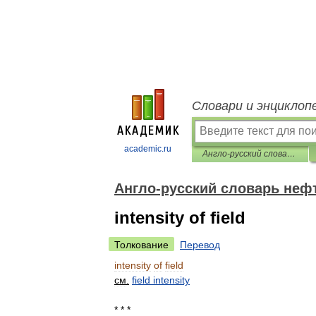
Словари и энциклоп
academic.ru
Англо-русский словарь нефтегазовой промышленности
Англо-русский словарь не
intensity of field
Толкование
Перевод
intensity
of
field
см
.
field
intensity
* * *