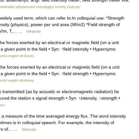
ti. atitikmenys: angl. field intensity meter; field strength meter vok.
nkiakalbis aiškinamasis metrologijos terminų žodynas
widely used term, which can refer to:In colloquial use: *Strength
nsity (physics), power per unit area (W/m2) *Field strength of
ds (V/m, T,… …
Wikipedia
e forces exerted by an electrical or magnetic field (on a unit
 given point in the field • Syn: ↑field intensity • Hypernyms:
seful english dictionary
he forces exerted by an electrical or magnetic field (on a unit
a given point in the field • Syn: ↑field strength • Hypernyms:
seful english dictionary
ransmitted (as by acoustic or electromagnetic radiation) he
red the station s signal strength • Syn: ↑intensity, ↑strength •
nary
is a measure of the time averaged energy flux. The word intensity
etimes is in colloquial speech. For example, the intensity of
eters of… …
Wikipedia