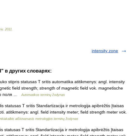
ти
.
2011
.
intensity zone
ld" в других словарях:
o stipris statusas T sritis automatika atitikmenys: angl. intensity
agnetic field strength; strength of magnetic field vok. magnetische
ого поля …
Automatikos terminų žodynas
 statusas T sritis Standartizacija ir metrologija apibrėžtis Įtaisas
ti. atitikmenys: angl. field intensity meter; field strength meter vok.
nkiakalbis aiškinamasis metrologijos terminų žodynas
 statusas T sritis Standartizacija ir metrologija apibrėžtis Įtaisas