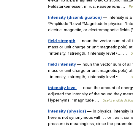
elektrinio arba magnetinio lauko stipriui matuo
Feldstärkemesser, m rus. измеритель …
Pe
Intensity (disambiguation)
— Intensity is a 
*Amplitude *Level *MagnitudeIn physics: *Inte
electric, magnetic, or electromagnetic fiel
field strength
— noun the vector sum of all th
mass or unit charge or unit magnetic pole) at a
↑intensity, ↑strength, ↑intensity level •… …
U
field intensity
— noun the vector sum of all t
mass or unit charge or unit magnetic pole) at 
↑intensity, ↑strength, ↑intensity level •… …
U
intensity level
— noun the amount of energy t
adjusted the intensity of the sound they measu
Hypernyms: ↑magnitude …
Useful english dictio
Intensity (physics)
— In physics, intensity 
here is not synonymous with , , or , as it som
pressure is meaningless, since the param