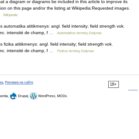
at a diagram or diagrams be included in this article to improve its
ssion on this page and/or the listing at Wikipedia:Requested images.
 …
Wikipedia
s automatika atitikmenys: angl. field intensity; field strength vok.
anc. intensité de champ, f …
Automatikos terminų žodynas
 fizika atitikmenys: angl. field intensity; field strength vok.
anc. intensité de champ, f …
Fizikos terminų žodynas
ка
,
Реклама на сайте
18+
omla,
Drupal,
WordPress, MODx.