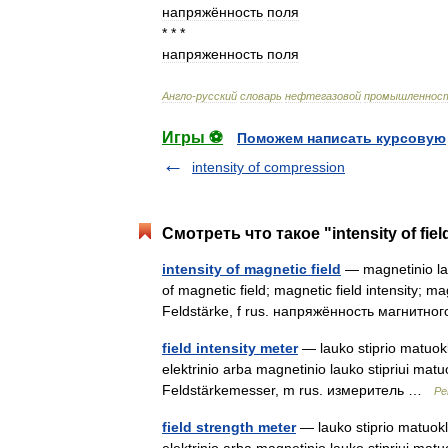
напряжённость
поля
* * *
напряженность
поля
Англо
-
русский
словарь
нефтегазовой
промышленнос
Игры ⚽
Поможем написать курсовую
intensity of compression
Смотреть что такое "intensity of fie
intensity of magnetic field
— magnetinio lauk
of magnetic field; magnetic field intensity; m
Feldstärke, f rus. напряжённость магнитн
field intensity meter
— lauko stiprio matuoklis
elektrinio arba magnetinio lauko stipriui matuo
Feldstärkemesser, m rus. измеритель …
Pe
field strength meter
— lauko stiprio matuoklis