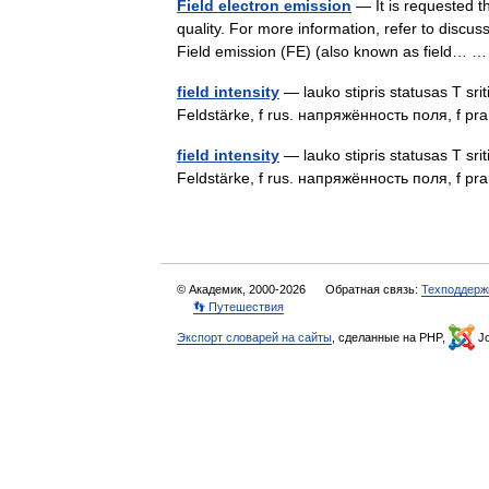
Field electron emission
— It is requested th
quality. For more information, refer to discu
Field emission (FE) (also known as field…
field intensity
— lauko stipris statusas T sriti
Feldstärke, f rus. напряжённость поля, f pr
field intensity
— lauko stipris statusas T sritis
Feldstärke, f rus. напряжённость поля, f pr
© Академик, 2000-2026
Обратная связь:
Техподдерж
👣 Путешествия
Экспорт словарей на сайты
, сделанные на PHP,
Jo